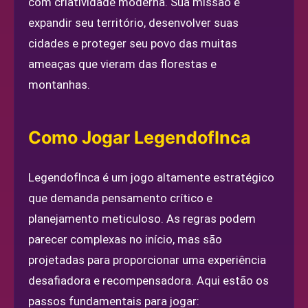
com criatividade moderna. Sua missão é
expandir seu território, desenvolver suas
cidades e proteger seu povo das muitas
ameaças que vieram das florestas e
montanhas.
Como Jogar LegendofInca
LegendofInca é um jogo altamente estratégico
que demanda pensamento crítico e
planejamento meticuloso. As regras podem
parecer complexas no início, mas são
projetadas para proporcionar uma experiência
desafiadora e recompensadora. Aqui estão os
passos fundamentais para jogar: