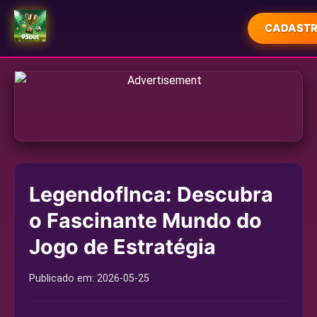
CADASTR
INÍCIO
PESCA ONLINE
JOGOS DE PÔQUER
JOGOS DE MESA
LegendofInca: Descubra
APOSTAS ESPORTIVAS
o Fascinante Mundo do
CONTATE-NOS
Jogo de Estratégia
NOTÍCIAS DA MARCA
Publicado em:
2026-05-25