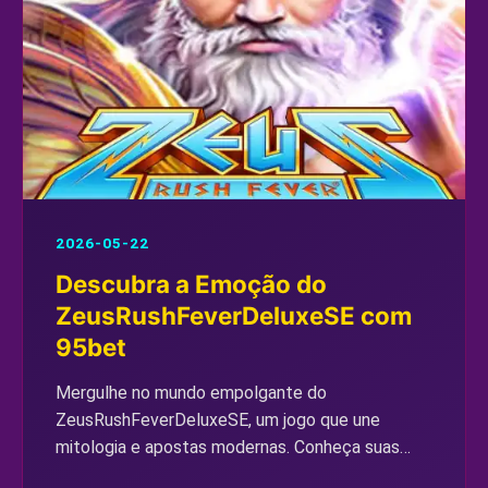
2026-05-22
Descubra a Emoção do
ZeusRushFeverDeluxeSE com
95bet
Mergulhe no mundo empolgante do
ZeusRushFeverDeluxeSE, um jogo que une
mitologia e apostas modernas. Conheça suas
regras e como os eventos atuais influenciam