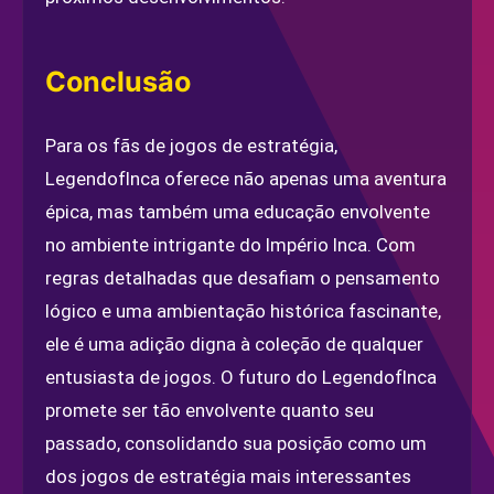
Conclusão
Para os fãs de jogos de estratégia,
LegendofInca oferece não apenas uma aventura
épica, mas também uma educação envolvente
no ambiente intrigante do Império Inca. Com
regras detalhadas que desafiam o pensamento
lógico e uma ambientação histórica fascinante,
ele é uma adição digna à coleção de qualquer
entusiasta de jogos. O futuro do LegendofInca
promete ser tão envolvente quanto seu
passado, consolidando sua posição como um
dos jogos de estratégia mais interessantes