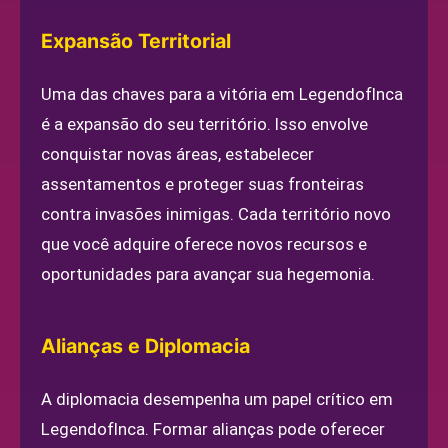
Expansão Territorial
Uma das chaves para a vitória em LegendofInca
é a expansão do seu território. Isso envolve
conquistar novas áreas, estabelecer
assentamentos e proteger suas fronteiras
contra invasões inimigas. Cada território novo
que você adquire oferece novos recursos e
oportunidades para avançar sua hegemonia.
Alianças e Diplomacia
A diplomacia desempenha um papel crítico em
LegendofInca. Formar alianças pode oferecer