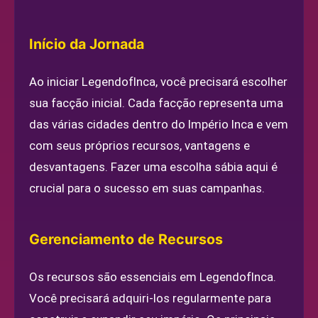
Início da Jornada
Ao iniciar LegendofInca, você precisará escolher
sua facção inicial. Cada facção representa uma
das várias cidades dentro do Império Inca e vem
com seus próprios recursos, vantagens e
desvantagens. Fazer uma escolha sábia aqui é
crucial para o sucesso em suas campanhas.
Gerenciamento de Recursos
Os recursos são essenciais em LegendofInca.
Você precisará adquiri-los regularmente para