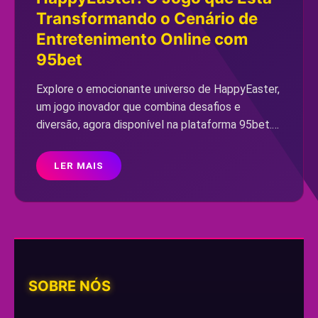
Transformando o Cenário de
Entretenimento Online com
95bet
Explore o emocionante universo de HappyEaster,
um jogo inovador que combina desafios e
diversão, agora disponível na plataforma 95bet.
Conheça suas regras, mecânicas e como ele está
se destacando entre os gamers em 2023.
LER MAIS
SOBRE NÓS