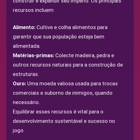
construir e expandir seu império. Os principais
recursos incluem:
Alimento:
Cultive e colha alimentos para
garantir que sua população esteja bem
alimentada.
Matérias-primas:
Colecte madeira, pedra e
outros recursos naturais para a construção de
estruturas.
Ouro:
Uma moeda valiosa usada para trocas
comerciais e suborno de inimigos, quando
necessário.
Equilibrar esses recursos é vital para o
desenvolvimento sustentável e sucesso no
jogo.