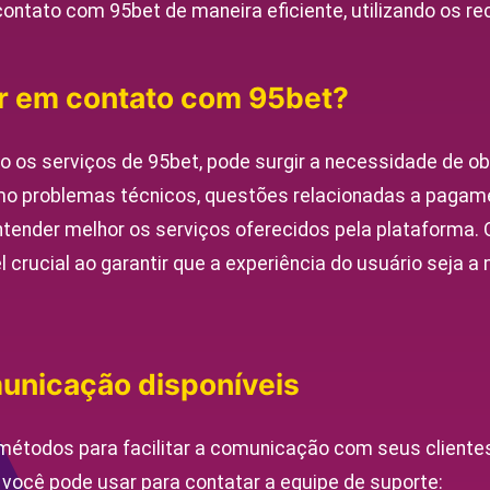
ontato com 95bet de maneira eficiente, utilizando os re
ar em contato com 95bet?
do os serviços de 95bet, pode surgir a necessidade de ob
mo problemas técnicos, questões relacionadas a pagam
ender melhor os serviços oferecidos pela plataforma. O
rucial ao garantir que a experiência do usuário seja a 
unicação disponíveis
 métodos para facilitar a comunicação com seus cliente
 você pode usar para contatar a equipe de suporte: