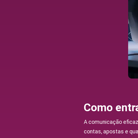
Como entr
A comunicação eficaz 
contas, apostas e qua