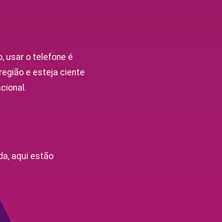
, usar o telefone é
região e esteja ciente
cional.
da, aqui estão