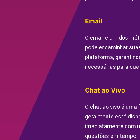
Email
O email é um dos mét
pode encaminhar suas
plataforma, garantin
necessárias para que
Chat ao Vivo
O chat ao vivo é uma 
geralmente está dispo
imediatamente com um
questões em tempo re