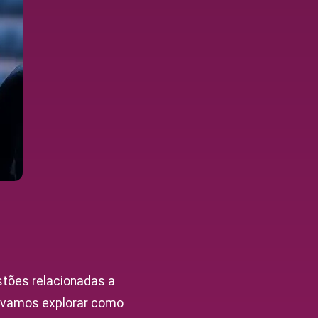
stões relacionadas a
, vamos explorar como