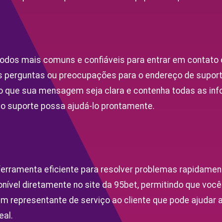
odos mais comuns e confiáveis para entrar em contato
 perguntas ou preocupações para o endereço de suport
do que sua mensagem seja clara e contenha todas as in
 o suporte possa ajudá-lo prontamente.
ferramenta eficiente para resolver problemas rapidamen
nível diretamente no site da 95bet, permitindo que voc
 representante de serviço ao cliente que pode ajudar a
al.