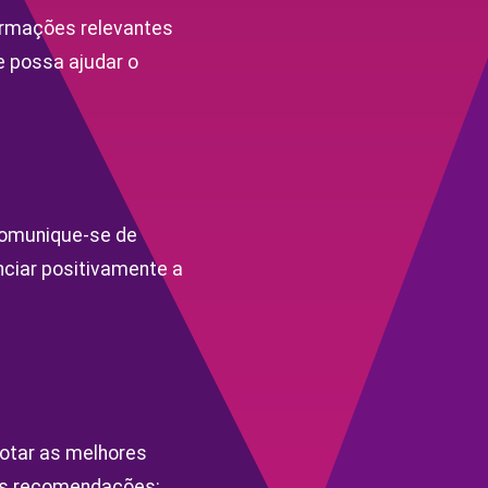
formações relevantes
e possa ajudar o
 Comunique-se de
nciar positivamente a
dotar as melhores
umas recomendações: