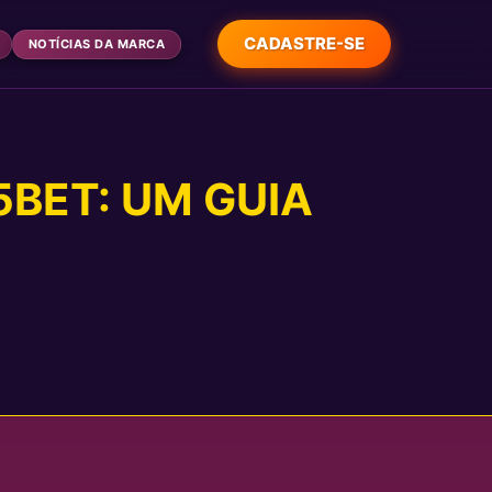
CADASTRE-SE
NOTÍCIAS DA MARCA
BET: UM GUIA