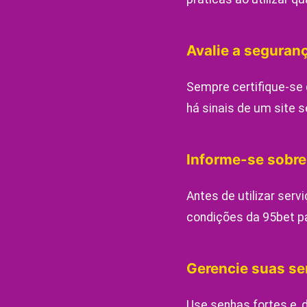
Avalie a seguranç
Sempre certifique-se d
há sinais de um site 
Informe-se sobre
Antes de utilizar ser
condições da 95bet pa
Gerencie suas se
Use senhas fortes e, 