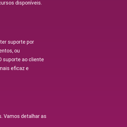
cursos disponíveis.
ter suporte por
entos, ou
 suporte ao cliente
mais eficaz e
s. Vamos detalhar as