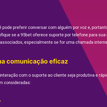
 pode preferir conversar com alguém por voz e, portanto
fique se a 95bet oferece suporte por telefone para sua 
 associados, especialmente se for uma chamada interna
ma comunicação eficaz
interação com o suporte ao cliente seja produtiva e rápi
m consideradas:
o